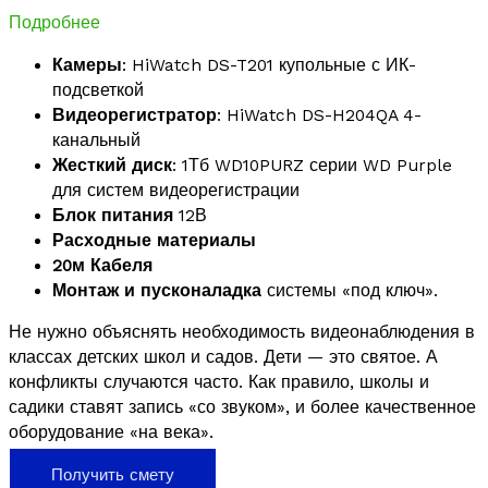
Подробнее
Камеры
: HiWatch DS-T201 купольные с ИК-
подсветкой
Видеорегистратор
: HiWatch DS-H204QA 4-
канальный
Жесткий диск
: 1Тб WD10PURZ серии WD Purple
для систем видеорегистрации
Блок питания
12В
Расходные материалы
20м Кабеля
Монтаж и пусконаладка
системы «под ключ».
Не нужно объяснять необходимость видеонаблюдения в
классах детских школ и садов. Дети — это святое. А
конфликты случаются часто. Как правило, школы и
садики ставят запись «со звуком», и более качественное
оборудование «на века».
Получить смету