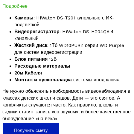
Подробнее
Камеры
: HiWatch DS-T201 купольные с ИК-
подсветкой
Видеорегистратор
: HiWatch DS-H204QA 4-
канальный
Жесткий диск
: 1Тб WD10PURZ серии WD Purple
для систем видеорегистрации
Блок питания
12В
Расходные материалы
20м Кабеля
Монтаж и пусконаладка
системы «под ключ».
Не нужно объяснять необходимость видеонаблюдения в
классах детских школ и садов. Дети — это святое. А
конфликты случаются часто. Как правило, школы и
садики ставят запись «со звуком», и более качественное
оборудование «на века».
Получить смету